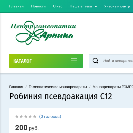
Главная
Новости
О нас
Наша аптека
Учебный центр
КАТАЛОГ
Главная
/
Гомеопатические монопрепараты
/
Монопрепараты ГОМ
Робиния псевдоакация С12
(0 голосов)
200
руб.