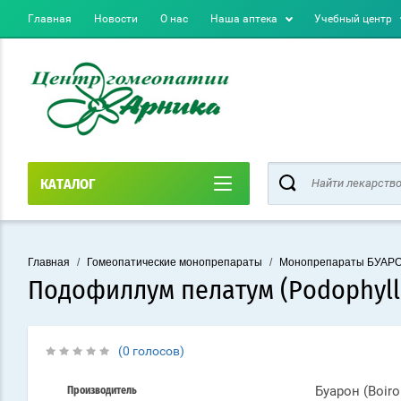
Главная
Новости
О нас
Наша аптека
Учебный центр
КАТАЛОГ
Главная
/
Гомеопатические монопрепараты
/
Монопрепараты БУАР
Подофиллум пелатум (Podophyll
(0 голосов)
Буарон (Boir
Производитель