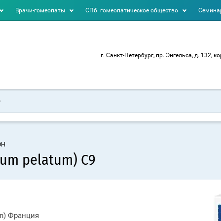
Врачи-гомеопаты
СПб. гомеопатическое общество
Семинар
г. Санкт-Петербург, пр. Энгельса, д. 132, ко
ОН
um pelatum) C9
on) Франция