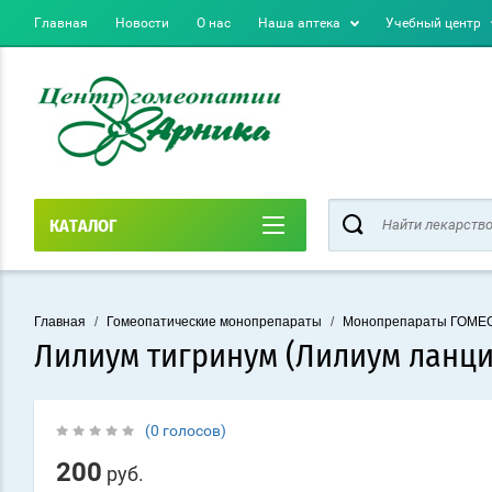
Главная
Новости
О нас
Наша аптека
Учебный центр
КАТАЛОГ
Главная
/
Гомеопатические монопрепараты
/
Монопрепараты ГОМ
Лилиум тигринум (Лилиум ланц
(0 голосов)
200
руб.