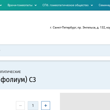
Врачи-гомеопаты
СПб. гомеопатическое общество
Семинар
г. Санкт-Петербург, пр. Энгельса, д. 132, ко
ЕОПАТИЧЕСКИЕ
ифолиум) C3
−
+