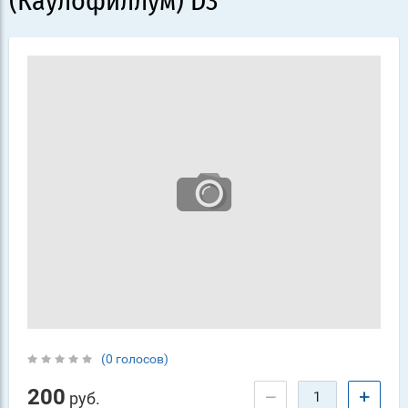
(Каулофиллум) D3
(0 голосов)
200
−
+
руб.