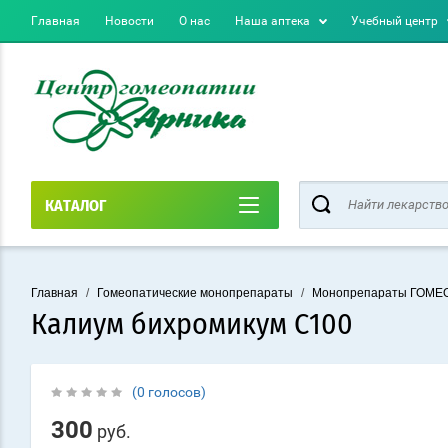
Главная
Новости
О нас
Наша аптека
Учебный центр
КАТАЛОГ
Главная
/
Гомеопатические монопрепараты
/
Монопрепараты ГОМ
Калиум бихромикум С100
(0 голосов)
300
руб.