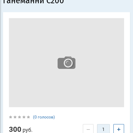
ганеманни C200
(0 голосов)
300
−
+
руб.