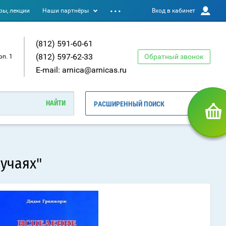
ы, лекции
Наши партнёры
Вход в кабинет
(812) 591-60-61
(812) 597-62-33
Обратный звонок
рп. 1
E-mail: arnica@arnicas.ru
РАСШИРЕННЫЙ ПОИСК
учаях"