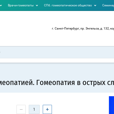
Врачи-гомеопаты
СПб. гомеопатическое общество
Семинар
г. Санкт-Петербург, пр. Энгельса, д. 132, ко
еопатией. Гомеопатия в острых сл
−
+