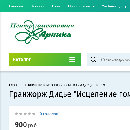
Главная
Новости
О нас
Наша аптека
Учебный центр
КАТАЛОГ
Главная
/
Книги по гомеопатии и смежным дисциплинам
Гранжорж Дидье "Исцеление гом
(0 голосов)
900
руб.