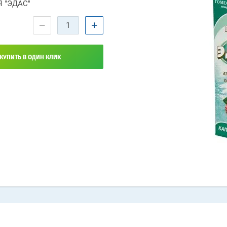
 "ЭДАС"
−
+
КУПИТЬ В ОДИН КЛИК